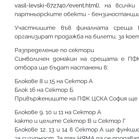
vasil-levski-672740/event.html)
, на всички
партньорските обекти - бензиностанции O
Участниците във финалната среща
организират продажба на билети, за ко
Разпределение по сектори
Символичен домакин на срещата е ПФК
отбора ще бъдат настанени в:
Блокове 8 и 15 на Сектор А
Блок 16 на Сектор Б
Привържениците на ПФК ЦСКА София ще 
Блокове 9, 10 и 11 на Сектор А
както и целите Сектор В и Сектор Г
Блокове 12, 13 и 14 в Сектор А ще функ
за сигурност. За тях НЯМА да се продава