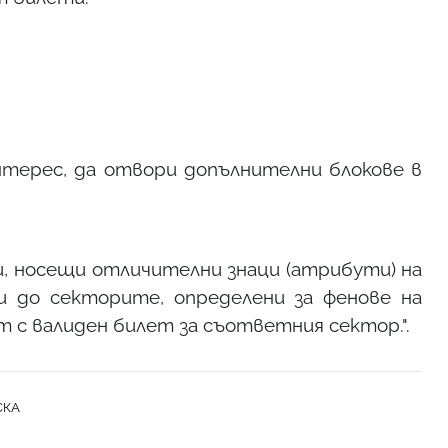
интерес, да отвори допълнителни блокове в
, носещи отличителни знаци (атрибути) на
и до секторите, определени за фенове на
т с валиден билет за съответния сектор.".
СКА