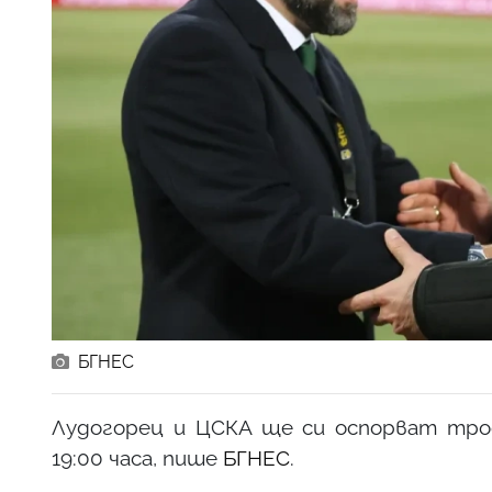
БГНЕС
Лудогорец и ЦСКА ще си оспорват троф
19:00 часа, пише
БГНЕС
.