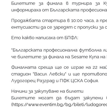
Билетите за финала в турнира за Ку
информираха от Българската професионал
Продажбата стартира в 10:00 часа, а пр
ентусиасти да се заредят с пропуски за
Ето какво написаха от БПФЛ:
"Българската професионална футболна 
че билетите за финала на Sesame Купа на 
Финалната среща ще се играе на 22 май
стадион "Васил Левски" и ще противоп
Лудогорец Разград и ПФК ЦСКА София.
Начини за закупуване на билети
Билетите могат да бъдат закупени 
(
https://www.eventim.bg/bg/bileti/ludogorec-