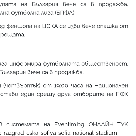
пата на България вече са в продажба,
на футболна лига (БПФЛ).
ед феншопа на ЦСКА се изви вече опашка от
 срещата.
лига информира футболната общественост,
България вече са в продажба.
 (четвъртък) от 19:00 часа на Национален
остави един срещу друг отборите на ПФК
в системата на Eventim.bg ОНЛАЙН ТУК
razgrad-cska-sofiya-sofia-national-stadium-