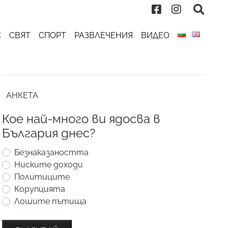
С
СВЯТ
СПОРТ
РАЗВЛЕЧЕНИЯ
ВИДЕО
АНКЕТА
Кое най-много ви ядосва в
България днес?
Безнаказаността
Ниските доходи
Политиците
Корупцията
Лошите пътища