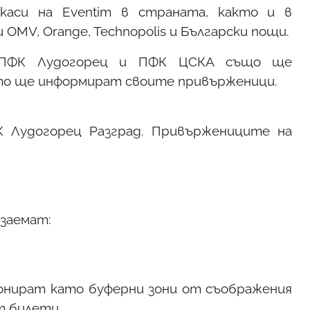
 каси на Eventim в страната, както и в
MV, Orange, Technopolis и Български пощи.
 ПФК Лудогорец и ПФК ЦСКА също ще
ето ще информират своите привърженици.
 Лудогорец Разград. Привържениците на
заемат:
ционират като буферни зони от съображения
т билети.