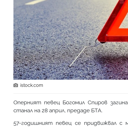
istock.com
Оперният певец Богомил Спиров загин
станал на 28 април, предаде БТА.
57-годишният певец се придвижвал с 