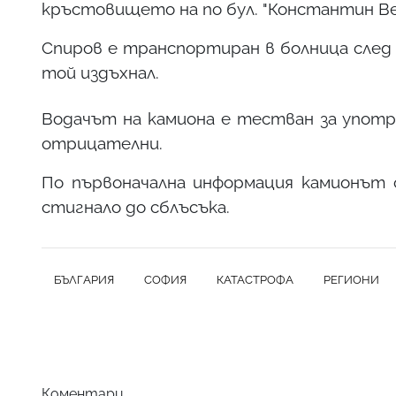
кръстовището на по бул. "Константин Вели
Спиров е транспортиран в болница след
той издъхнал.
Водачът на камиона е тестван за употр
отрицателни.
По първоначална информация камионът 
стигнало до сблъсъка.
БЪЛГАРИЯ
СОФИЯ
КАТАСТРОФА
РЕГИОНИ
Коментари