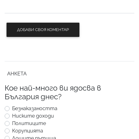
ДОБАВИ СВОЯ КОМЕНТАР
АНКЕТА
Кое най-много ви ядосва в
България днес?
Безнаказаността
Ниските доходи
Политиците
Корупцията
Лошите пътища