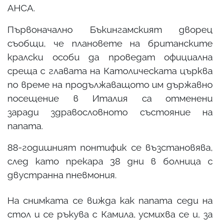
АНСА.
Първоначално Бъкингамският дворец
съобщи, че плановете на британските
кралски особи да проведат официална
среща с главата на Католическата църква
по време на продължаващото им държавно
посещение в Италия са отменени
заради здравословното състояние на
папата.
88-годишният понтифик се възстановява,
след като прекара 38 дни в болница с
двустранна пневмония.
На снимката се вижда как папата седи на
стол и се ръкува с Камила, усмихва се и, за