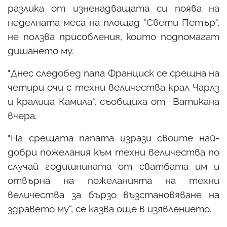
разлика от изненадващата си поява на
неделната меса на площад "Свети Петър",
не ползва присобления, които подпомагат
дишането му.
"Днес следобед папа Франциск се срещна на
четири очи с техни величества крал Чарлз
и кралица Камила", съобщиха от Ватикана
вчера.
"На срещата папата изрази своите най-
добри пожелания към техни величества по
случай годишнината от сватбата им и
отвърна на пожеланията на техни
величества за бързо възстановяване на
здравето му“, се казва още в изявлението.