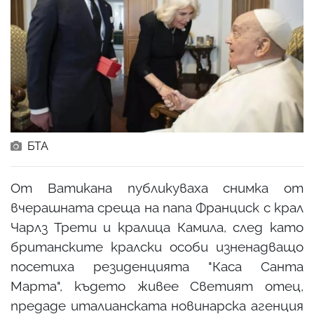
БТА
От Ватикана публикуваха снимка от
вчерашната среща на папа Франциск с крал
Чарлз Трети и кралица Камила, след като
британските кралски особи изненадващо
посетиха резиденцията "Каса Санта
Марта", където живее Светият отец,
предаде италианската новинарска агенция