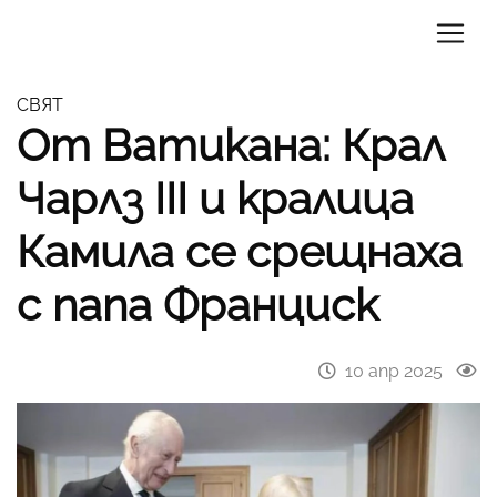
СВЯТ
От Ватикана: Крал
Чарлз III и кралица
Камила се срещнаха
с папа Франциск
10 апр 2025