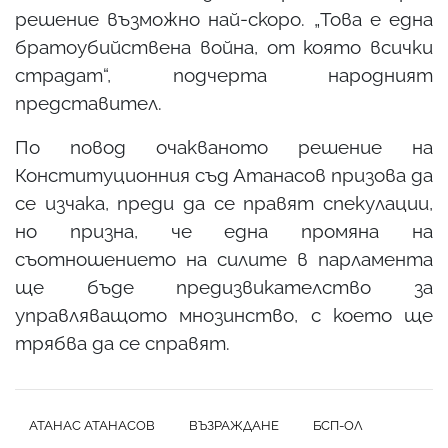
решение възможно най-скоро. „Това е една
братоубийствена война, от която всички
страдат“, подчерта народният
представител.
По повод очакваното решение на
Конституционния съд Атанасов призова да
се изчака, преди да се правят спекулации,
но призна, че една промяна на
съотношението на силите в парламента
ще бъде предизвикателство за
управляващото мнозинство, с което ще
трябва да се справят.
АТАНАС АТАНАСОВ
ВЪЗРАЖДАНЕ
БСП-ОЛ