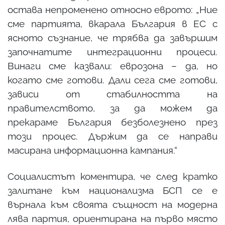
остава непроменено относно еврото: „Ние
сме партията, вкарала България в ЕС с
ясното съзнание, че трябва да завършим
започнатите интеграционни процеси.
Винаги сме казвали: еврозона – да, но
когато сме готови. Дали сега сме готови,
зависи от стабилността на
правителството, за да можем да
прекараме България безболезнено през
този процес. Държим да се направи
масирана информационна кампания.“
Социалистът коментира, че след кратко
залитане към национализма БСП се е
върнала към своята същност на модерна
лява партия, ориентирана на първо място