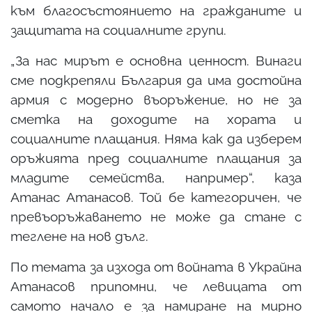
към благосъстоянието на гражданите и
защитата на социалните групи.
„За нас мирът е основна ценност. Винаги
сме подкрепяли България да има достойна
армия с модерно въоръжение, но не за
сметка на доходите на хората и
социалните плащания. Няма как да изберем
оръжията пред социалните плащания за
младите семейства, например“, каза
Атанас Атанасов. Той бе категоричен, че
превъоръжаването не може да стане с
теглене на нов дълг.
По темата за изхода от войната в Украйна
Атанасов припомни, че левицата от
самото начало е за намиране на мирно