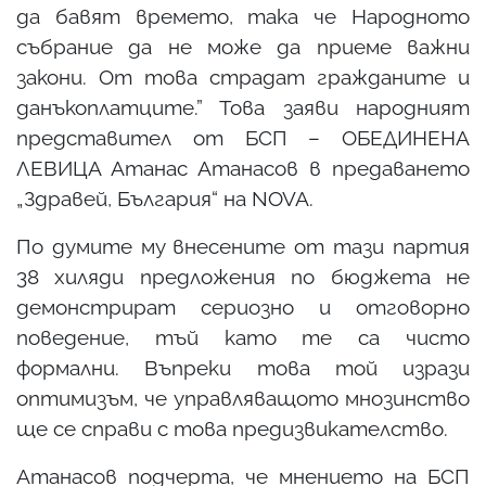
да бавят времето, така че Народното
събрание да не може да приеме важни
закони. От това страдат гражданите и
данъкоплатците.” Това заяви народният
представител от БСП – ОБЕДИНЕНА
ЛЕВИЦА Атанас Атанасов в предаването
„Здравей, България“ на NOVA.
По думите му внесените от тази партия
38 хиляди предложения по бюджета не
демонстрират сериозно и отговорно
поведение, тъй като те са чисто
формални. Въпреки това той изрази
оптимизъм, че управляващото мнозинство
ще се справи с това предизвикателство.
Атанасов подчерта, че мнението на БСП