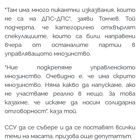
"Там има много пикантни изказвания, които
не са на ДПС-ДПС", заяви Тончев. Той
подчерта, че категорично отхвърлят
спекулациите, които са били направени
вчера от останалите партии в
управляващото мнозинство.
"Ние подкрепяме управленското
мнозинство. Очевидно е, че има скрито
мнозинство. Няма какво да напускаме, ако
не участваме реално в нещо. За това
казахме, че искаме да носим солидарна
отговорност", каза той.
ССУ да се събере и да се поставят всички
теми на масата, призова още депутатът.