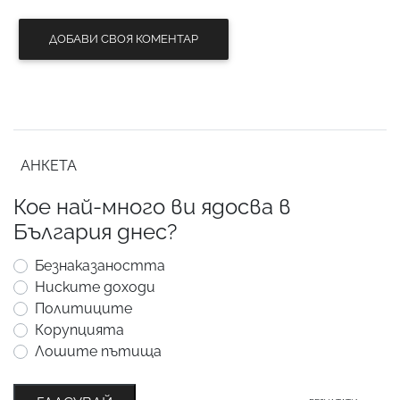
ДОБАВИ СВОЯ КОМЕНТАР
АНКЕТА
Кое най-много ви ядосва в
България днес?
Безнаказаността
Ниските доходи
Политиците
Корупцията
Лошите пътища