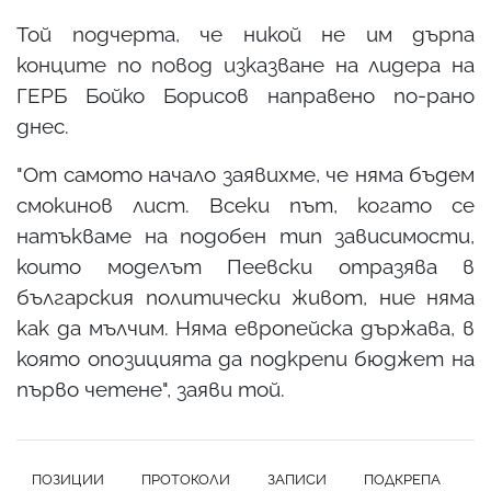
Той подчерта, че никой не им дърпа
конците по повод изказване на лидера на
ГЕРБ Бойко Борисов направено по-рано
днес.
"От самото начало заявихме, че няма бъдем
смокинов лист. Всеки път, когато се
натъкваме на подобен тип зависимости,
които моделът Пеевски отразява в
българския политически живот, ние няма
как да мълчим. Няма европейска държава, в
която опозицията да подкрепи бюджет на
първо четене", заяви той.
ПОЗИЦИИ
ПРОТОКОЛИ
ЗАПИСИ
ПОДКРЕПА