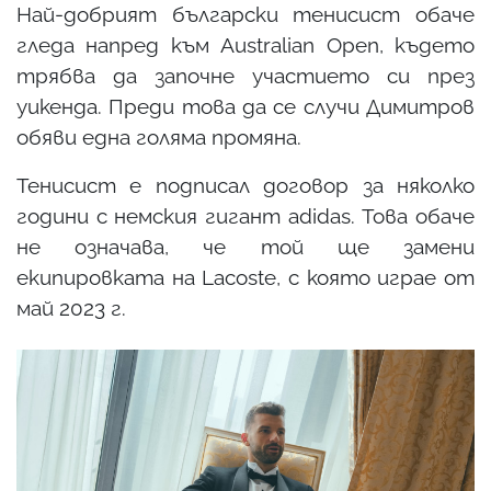
Най-добрият български тенисист обаче
гледа напред към Australian Open, където
трябва да започне участието си през
уикенда. Преди това да се случи Димитров
обяви една голяма промяна.
Тенисист е подписал договор за няколко
години с немския гигант adidas. Това обаче
не означава, че той ще замени
екипировката на Lacoste, с която играе от
май 2023 г.