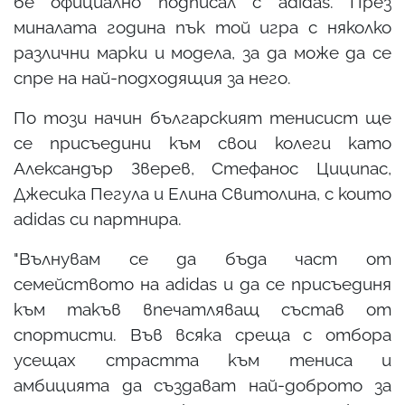
бе официално подписал с adidas. През
миналата година пък той игра с няколко
различни марки и модела, за да може да се
спре на най-подходящия за него.
По този начин българският тенисист ще
се присъедини към свои колеги като
Александър Зверев, Стефанос Циципас,
Джесика Пегула и Елина Свитолина, с които
adidas си партнира.
"Вълнувам се да бъда част от
семейството на adidas и да се присъединя
към такъв впечатляващ състав от
спортисти. Във всяка среща с отбора
усещах страстта към тениса и
амбицията да създават най-доброто за