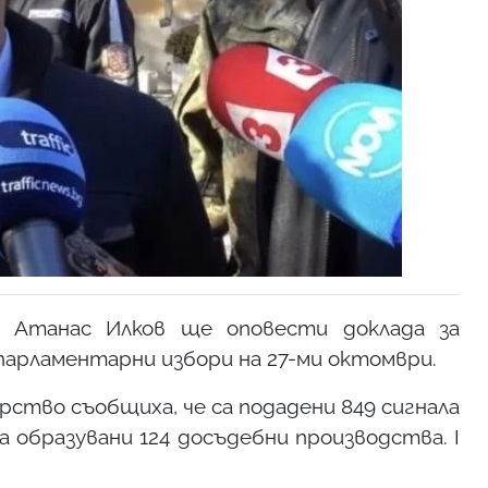
 Атанас Илков ще оповести доклада за
арламентарни избори на 27-ми октомври.
ство съобщиха, че са подадени 849 сигнала
са образувани 124 досъдебни производства. I