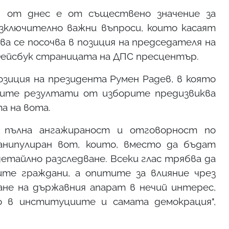
в от днес е от съществено значение за
ключително важни въпроси, които касаят
ва се посочва в позиция на председателя на
Фейсбук страницата на ДПС пресцентър.
зиция на президента Румен Радев, в която
лните резултати от изборите предизвиква
а на вота.
а пълна ангажираност и отговорност по
анипулиран вот, които, вместо да бъдат
етайлно разследване. Всеки глас трябва да
ите граждани, а опитите за влияние чрез
ване на държавния апарат в нечий интерес,
 в институциите и самата демокрация",