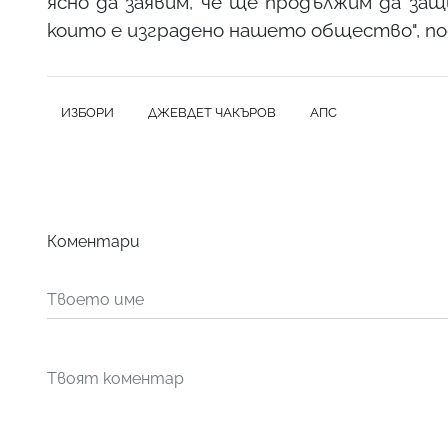
ясно да заявим, че ще продължим да за
които е изградено нашето общество", по
ИЗБОРИ
ДЖЕВДЕТ ЧАКЪРОВ
АПС
Коментари