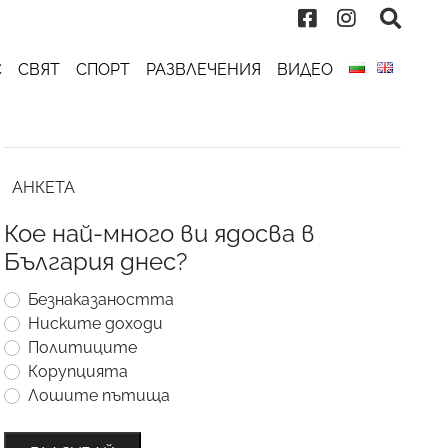
С
СВЯТ
СПОРТ
РАЗВЛЕЧЕНИЯ
ВИДЕО
АНКЕТА
Кое най-много ви ядосва в
България днес?
Безнаказаността
Ниските доходи
Политиците
Корупцията
Лошите пътища