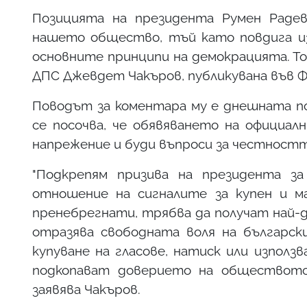
Позицията на президента Румен Раде
нашето общество, тъй като повдига из
основните принципи на демокрацията. То
ДПС Джевдет Чакъров, публикувана във 
Поводът за коментара му е днешната по
се посочва, че обявяването на официа
напрежение и буди въпроси за честностт
"Подкрепям призива на президента з
отношение на сигналите за купен и м
пренебрегнати, трябва да получат най-д
отразява свободната воля на българск
купуване на гласове, натиск или използ
подкопават доверието на обществото
заявява Чакъров.