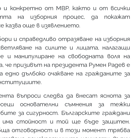
 и конкретно от МВР, както и от всички
стта на изборния процес, да покажат
е казва още в изявлението.
ри и справедливо отразяване на изборния
ветляване на силите и лицата, налагащи
е и манипулиране на свободната воля на
а, че призивът на президента Румен Радев е
ва едно дълбоко очакване на гражданите за
институциите.
нта въпроси следва да внесат яснота за
сеци основателни съмнения за тежки
бите за сигурност. Българските граждани
с има стойност и той ще бъде защитен.
бща отговорност и в този момент трябва