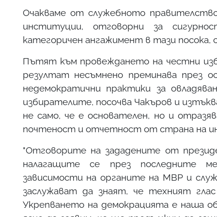
Очакваме от служебното правителство
институции, отговорни за сигурно
категоричен ангажимент в тази посока, с
Пътят към провеждането на честни избо
резултат несъмнено преминава през ос
недемократични практики за овладяван
избирателите, посочва Чакъров и изтъкв
не само, че е основателен, но и отразя
почтеност и отчетност от страна на 
"Отговорите на зададените от президе
налагащите се през последните ме
зависимости на органите на МВР и служ
заслужават да знаят, че техният гла
Укрепването на демокрацията е наша о