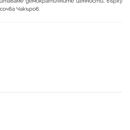
щитаваме демократичните ценности, върху
сочва Чакъров.