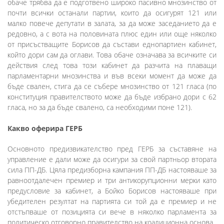
обаче трябва да е подготвено широко пасивно мнозинство от
почти всички останали партии, които да осигурят 121 или
малко повече депутати в залата, за да може заседанието да е
редовно, а с вота на половината плюс един или още няколко
от присъстващите Борисов да състави еднопартиен кабинет,
който дори сам да оглави. Това обаче означава за всичките си
действия след това този кабинет да разчита на плаващи
парламентарни мнозинства и във всеки момент да може да
бъде свален, стига да се събере мнозинство от 121 гласа (по
конституция правителството може да бъде избрано дори с 62
гласа, но за да бъде свалено, са необходими поне 121).
Какво оферира ГЕРБ
Основното предизвикателство пред ГЕРБ за съставяне на
управление е дали може да осигури за свой партньор втората
сила ПП-ДБ. Цяла предизборна кампания ПП-ДБ настояваше за
равноотдалечен премиер и три антикорупционни мерки като
предусловие за кабинет, а Бойко Борисов настояваше при
убедителен резултат на партията си той да е премиер и не
отстъпваше от позицията си вече в няколко парламента за
политическо отговорно правителство на коалиционна основа.