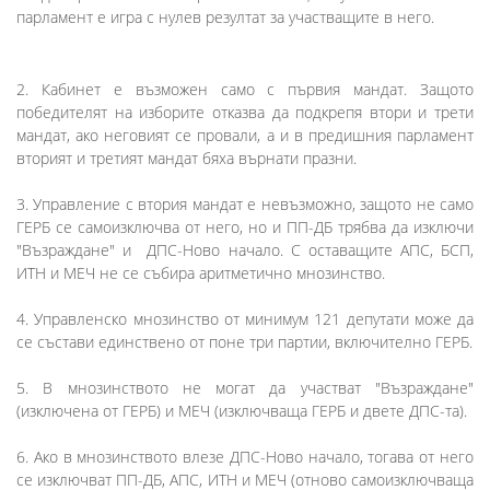
парламент е игра с нулев резултат за участващите в него.
2. Кабинет е възможен само с първия мандат. Защото
победителят на изборите отказва да подкрепя втори и трети
мандат, ако неговият се провали, а и в предишния парламент
вторият и третият мандат бяха върнати празни.
3. Управление с втория мандат е невъзможно, защото не само
ГЕРБ се самоизключва от него, но и ПП-ДБ трябва да изключи
"Възраждане" и ДПС-Ново начало. С оставащите АПС, БСП,
ИТН и МЕЧ не се събира аритметично мнозинство.
4. Управленско мнозинство от минимум 121 депутати може да
се състави единствено от поне три партии, включително ГЕРБ.
5. В мнозинството не могат да участват "Възраждане"
(изключена от ГЕРБ) и МЕЧ (изключваща ГЕРБ и двете ДПС-та).
6. Ако в мнозинството влезе ДПС-Ново начало, тогава от него
се изключват ПП-ДБ, АПС, ИТН и МЕЧ (отново самоизключваща