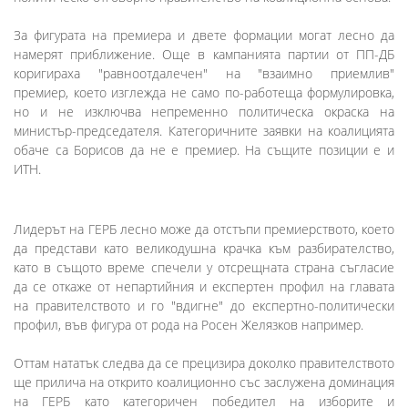
За фигурата на премиера и двете формации могат лесно да
намерят приближение. Още в кампанията партии от ПП-ДБ
коригираха "равноотдалечен" на "взаимно приемлив"
премиер, което изглежда не само по-работеща формулировка,
но и не изключва непременно политическа окраска на
министър-председателя. Категоричните заявки на коалицията
обаче са Борисов да не е премиер. На същите позиции е и
ИТН.
Лидерът на ГЕРБ лесно може да отстъпи премиерството, което
да представи като великодушна крачка към разбирателство,
като в същото време спечели у отсрещната страна съгласие
да се откаже от непартийния и експертен профил на главата
на правителството и го "вдигне" до експертно-политически
профил, във фигура от рода на Росен Желязков например.
Оттам нататък следва да се прецизира доколко правителството
ще прилича на открито коалиционно със заслужена доминация
на ГЕРБ като категоричен победител на изборите и