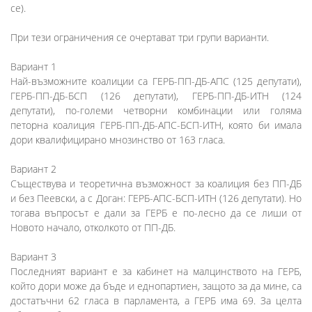
се).
При тези ограничения се очертават три групи варианти.
Вариант 1
Най-възможните коалиции са ГЕРБ-ПП-ДБ-АПС (125 депутати),
ГЕРБ-ПП-ДБ-БСП (126 депутати), ГЕРБ-ПП-ДБ-ИТН (124
депутати), по-големи четворни комбинации или голяма
петорна коалиция ГЕРБ-ПП-ДБ-АПС-БСП-ИТН, която би имала
дори квалифицирано мнозинство от 163 гласа.
Вариант 2
Съществува и теоретична възможност за коалиция без ПП-ДБ
и без Пеевски, а с Доган: ГЕРБ-АПС-БСП-ИТН (126 депутати). Но
тогава въпросът е дали за ГЕРБ е по-лесно да се лиши от
Новото начало, отколкото от ПП-ДБ.
Вариант 3
Последният вариант е за кабинет на малцинството на ГЕРБ,
който дори може да бъде и еднопартиен, защото за да мине, са
достатъчни 62 гласа в парламента, а ГЕРБ има 69. За целта