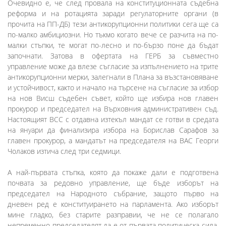
Очевидно е, че след провала на конституционната съдебна
реформа и на ротацията заради регулаторните органи (в
прочита на ПП-ДБ) тези антикорупционни политики сега ще са
по-малко амбициозни. Но тъкмо когато вече се разчита на по-
малки стъпки, те могат по-лесно и по-бързо поне да бъдат
започнати. Затова в офертата на ГЕРБ за съвместно
управление може да влезе съгласие за изпълнението на трите
антикорупционни мерки, залегнали в Плана за възстановяване
и устойчивост, както и начало на търсене на съгласие за избор
на нов Висш съдебен съвет, който ще избира нов главен
прокурор и председател на Върховния административен съд.
Настоящият ВСС с отдавна изтекъл мандат се готви в средата
на януари да финализира избора на Борислав Сарафов за
главен прокурор, а мандатът на председателя на ВАС Георги
Чолаков изтича след три седмици.
А най-първата стъпка, която да покаже дали е подготвена
почвата за редовно управление, ще бъде изборът на
председател на Народното събрание, защото първо на
дневен ред е конституирането на парламента. Ако изборът
мине гладко, без старите разправии, че не се полагало
непременно председателят да е от първата политическа сила,