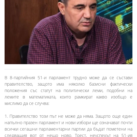
В 8-партийния 51-и парламент трудно може да се състави
правителство, защото има няколко базисни фактически
положения със статут на политически леми, подобни на
лемите в математиката, които рамкират какво изобщо е
мислимо да се случва:
1. Правителство този път не може да няма. Защото още един
напълно празен парламент и нови избори ще означават почти
всички сегашни парламентарни партии да бъдат пометени на
следващия вот от нещо ново. Тоест, неуспехът на 51-ия