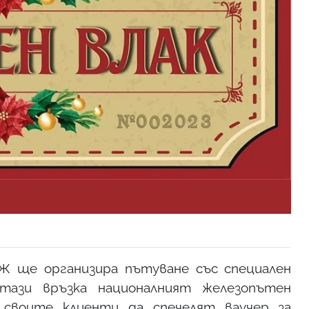
Ж ще организира пътуване със специален
тази връзка националният железопътен
 своите клиенти да спечелят ваучер за