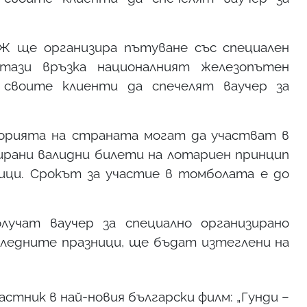
Ж ще организира пътуване със специален
тази връзка националният железопътен
 своите клиенти да спечелят ваучер за
орията на страната могат да участват в
ирани валидни билети на лотариен принцип
ици. Срокът за участие в томболата е до
учат ваучер за специално организирано
Коледните празници, ще бъдат изтеглени на
астник в най-новия български филм: „Гунди –