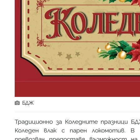
БДЖ
Традиционно за Коледните празници БД
Коледен влак с парен локомотив. В 
превозвач предоставя възможност на