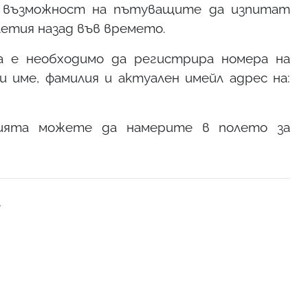
и възможност на пътуващите да изпитат
етия назад във времето.
 е необходимо да регистрира номера на
 име, фамилия и актуален имейл адрес на:
рията можете да намерите в полето за
А