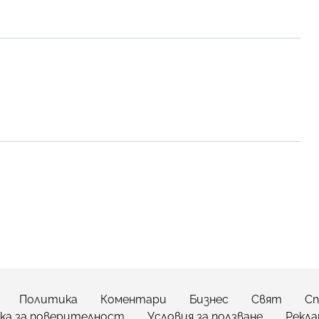
Политика
Коментари
Бизнес
Свят
С
ка за поверителност
Условия за ползване
Рекла