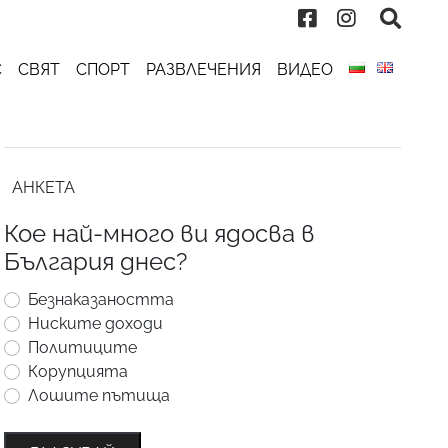
С
СВЯТ
СПОРТ
РАЗВЛЕЧЕНИЯ
ВИДЕО
АНКЕТА
Кое най-много ви ядосва в
България днес?
Безнаказаността
Ниските доходи
Политиците
Корупцията
Лошите пътища