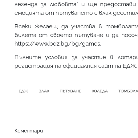
легенда за любовта“ и ще предостав
емоцията от пътуването с влак десетил
Всеки желаещ да участва в томболата
билета от своето пътуване и да посочи
https://www.bdz.bg/bg/games.
Пълните условия за участие в лота
регистрация на официалния сайт на БДЖ.
БДЖ
ВЛАК
ПЪТУВАНЕ
КОЛЕДА
ТОМБОЛ
Коментари