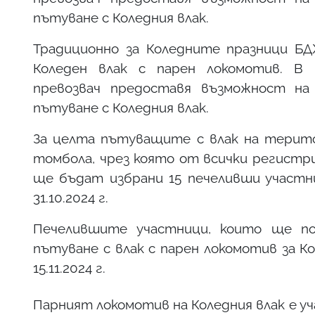
пътуване с Коледния влак.
Традиционно за Коледните празници БД
Коледен влак с парен локомотив. В 
превозвач предоставя възможност на
пътуване с Коледния влак.
За целта пътуващите с влак на терит
томбола, чрез която от всички регистр
ще бъдат избрани 15 печеливши участн
31.10.2024 г.
Печелившите участници, които ще пол
пътуване с влак с парен локомотив за 
15.11.2024 г.
Парният локомотив на Коледния влак е уч