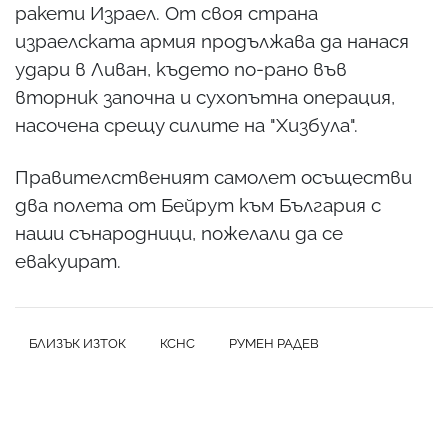
ракети Израел. От своя страна
израелската армия продължава да нанася
удари в Ливан, където по-рано във
вторник започна и сухопътна операция,
насочена срещу силите на "Хизбула".
Правителственият самолет осъществи
два полета от Бейрут към България с
наши сънародници, пожелали да се
евакуират.
БЛИЗЪК ИЗТОК
КСНС
РУМЕН РАДЕВ