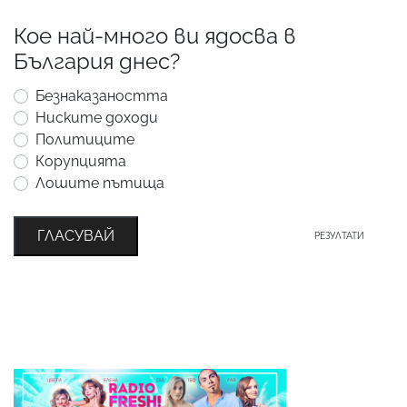
Кое най-много ви ядосва в
България днес?
Безнаказаността
Ниските доходи
Политиците
Корупцията
Лошите пътища
ГЛАСУВАЙ
РЕЗУЛТАТИ