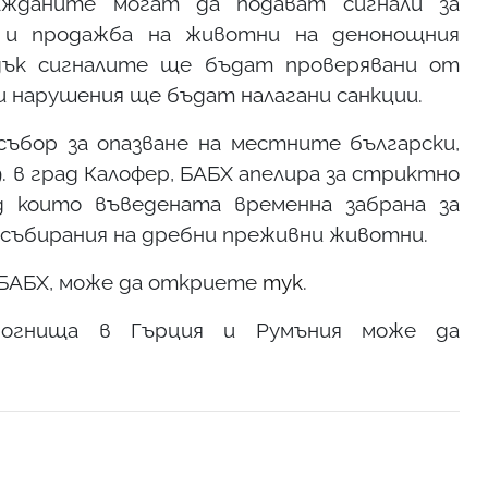
ажданите могат да подават сигнали за
я и продажба на животни на денонощния
дък сигналите ще бъдат проверявани от
 нарушения ще бъдат налагани санкции.
ъбор за опазване на местните български,
. в град Калофер, БАБХ апелира за стриктно
д които въведената временна забрана за
 събирания на дребни преживни животни.
 БАБХ, може да откриете
тук
.
 огнища в Гърция и Румъния може да