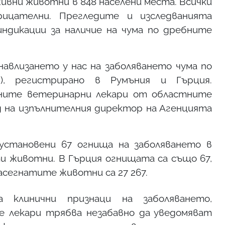
живни животни в 848 населени места. Всички
ицателни. Прегледите и изследванията
ндикации за наличие на чума по дребните
влизането у нас на заболяването чума по
, регистрирано в Румъния и Гърция.
ните ветеринарни лекари от областните
ед на изпълнителния директор на Агенцията
установени 67 огнища на заболяването в
ти животни. В Гърция огнищата са също 67,
асегнатите животни са 27 267.
 клинични признаци на заболяването,
 лекари трябва незабавно да уведомяват