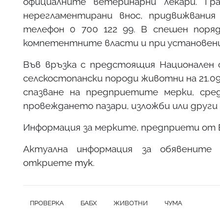
официалните ветеринарни лекари. Гр
нерегламентирани внос, придвижвани
телефон 0 700 122 99. В спешен поря
компетентните власти и при установени
Във връзка с предстоящия Национален с
селскостопански породи животни на 21.09
спазване на предприетите мерки, сре
провеждането пазари, изложби или други
Информация за мерките, предприети от
Актуална информация за обявените
откриете
тук
.
ПРОВЕРКА
БАБХ
ЖИВОТНИ
ЧУМА