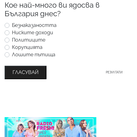
Кое най-много ви ядосва в
България днес?
Безнаказаността
Ниските доходи
Политиците
Корупцията
Лошите пътища
ГЛАСУВАЙ
РЕЗУЛТАТИ