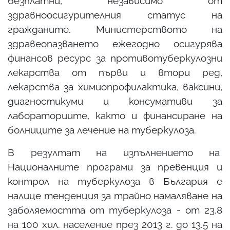
безплатни, независимо от
здравноосигурителния статус на
гражданите. Министерството на
здравеопазването ежегодно осигурява
финансов ресурс за противотуберкулозни
лекарства от първи и втори ред,
лекарства за химиопрофилактика, ваксини,
диагностикуми и консумативи за
лабораториите, както и финансиране на
болниците за лечение на туберкулоза.
В резултат на изпълнението на
Националните програми за превенция и
контрол на туберкулоза в България e
налице тенденция за трайно намаляване на
заболяемостта от туберкулоза - от 23.8
на 100 хил. население през 2013 г. до 13.5 на