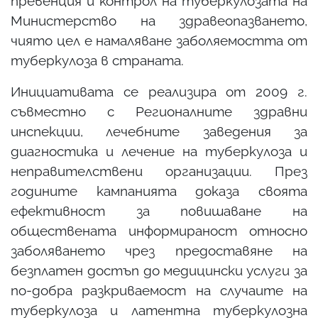
превенция и контрол на туберкулозата на
Министерство на здравеопазването,
чиято цел е намаляване заболяемостта от
туберкулоза в страната.
Инициативата се реализира от 2009 г.
съвместно с Регионалните здравни
инспекции, лечебните заведения за
диагностика и лечение на туберкулоза и
неправителствени организации. През
годините кампанията доказа своята
ефективност за повишаване на
обществената информираност относно
заболяването чрез предоставяне на
безплатен достъп до медицински услуги за
по-добра разкриваемост на случаите на
туберкулоза и латентна туберкулозна