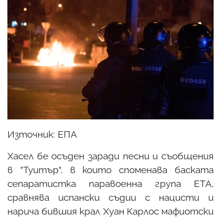
Източник: ЕПА
Хасел бе осъден заради песни и съобщения
в "Туитър", в които споменава баската
сепаратистка паравоенна група ETA,
сравнява испански съдии с нацисти и
нарича бившия крал Хуан Карлос мафиотски