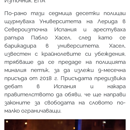
Източник: ЕПА
По-рано тази седмица десетки полицаи
щурмуваха Университета на Лерида в
Североизточна Испания и арестуваха
рапъра Пабло Хасел, след като се
барикадира в университета. Хасел,
известен с крайнолевите си убеждения,
трябваше да се предаде на полицията
миналия петък, за да излежи 9-месечна
присъда от 2018 г. Присъдата предизвика
дебат в Испания и накара
правителството да обяви, че ще направи
законите за свободата на словото по-
малко ограничаващи.