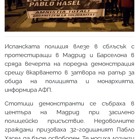
Испанската полиция влезе в сблъсък с
протестиращи в Мадрид и Барселона в
сряда вечерта на поредна демонстрация
срещу вкарването в затвора на рапър за
обида на полицията и монархията,
информира АФП.
Стотици демонстранти се събраха в
центъра на Мадрид при засилено
полицейско присъствие. Недоволните
граждани призоваха 32-годишният Пабло
Хасел да бъде освободен. Те носиха лозунги