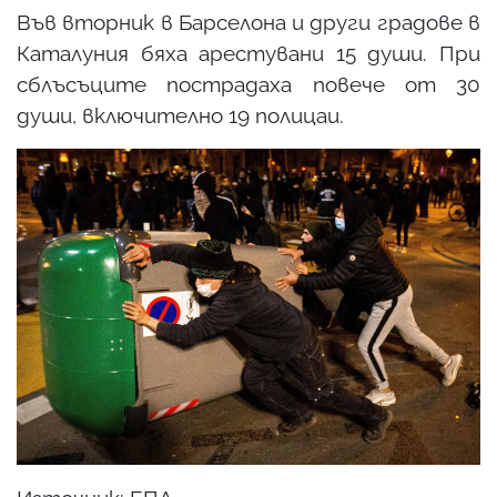
Във вторник в Барселона и други градове в
Каталуния бяха арестувани 15 души. При
сблъсъците пострадаха повече от 30
души, включително 19 полицаи.