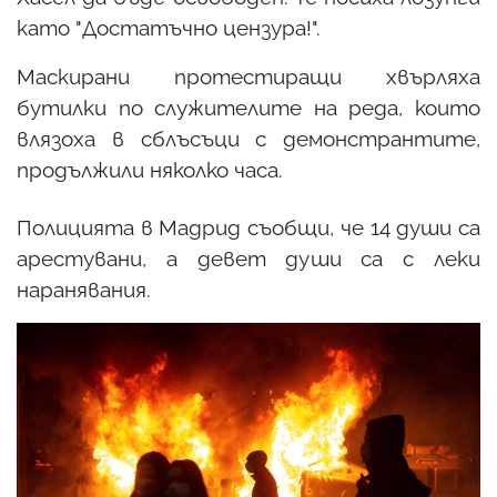
като "Достатъчно цензура!".
Маскирани протестиращи хвърляха
бутилки по служителите на реда, които
влязоха в сблъсъци с демонстрантите,
продължили няколко часа.
Полицията в Мадрид съобщи, че 14 души са
арестувани, а девет души са с леки
наранявания.