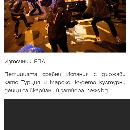
Източник: ЕПА
Петицията сравни Испания с държави
като Турция и Мароко, където културни
дейци са вкарвани в затвора. news.bg