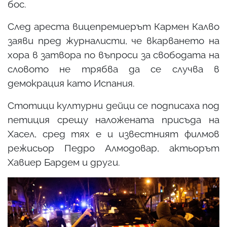
бос.
След ареста вицепремиерът Кармен Калво
заяви пред журналисти, че вкарването на
хора в затвора по въпроси за свободата на
словото не трябва да се случва в
демокрация като Испания.
Стотици културни дейци се подписаха под
петиция срещу наложената присъда на
Хасел, сред тях е и известният филмов
режисьор Педро Алмодовар, актьорът
Хавиер Бардем и други.