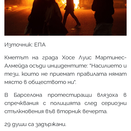
Източник: ЕПА
Кметът на града Хосе Луис Мартинес-
Алмейда осъди инцидентите: "Насилието и
тези, които не приемат правилата нямат
място в обществото ни".
В Барселона протестиращи влязоха в
спречквания с полицията след сериозни
стълкновения във вторник вечерта.
29 души са задържани.