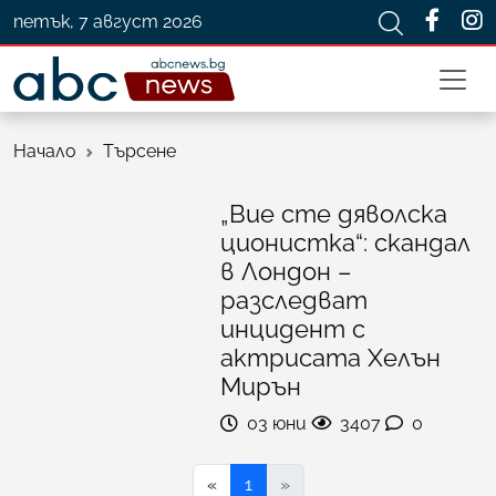
петък, 7 август 2026
Начало
Търсене
„Вие сте дяволска
ционистка“: скандал
в Лондон –
разследват
инцидент с
актрисата Хелън
Мирън
03 юни
3407
0
«
1
»