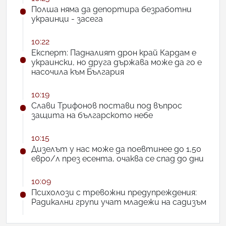
Полша няма да депортира безработни
украинци - засега
10:22
Експерт: Падналият дрон край Кардам е
украински, но друга държава може да го е
насочила към България
10:19
Слави Трифонов постави под въпрос
защита на българското небе
10:15
Дизелът у нас може да поевтинее до 1,50
евро/л през есента, очаква се спад до дни
10:09
Психолози с тревожни предупреждения:
Радикални групи учат младежи на садизъм