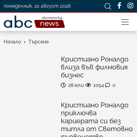
понеделник, 10 август 2026
Начало
Търсене
Кристиано Роналдо
влиза във филмовия
бизнес
28 юли
1054
0
Кристиано Роналдо
приключва
кариерата си без
титла от Световно
първенство