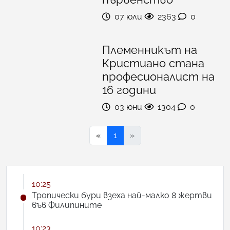
07 юли
2363
0
Племенникът на
Кристиано стана
професионалист на
16 години
03 юни
1304
0
«
1
»
10:25
Тропически бури взеха най-малко 8 жертви
във Филипините
10:23