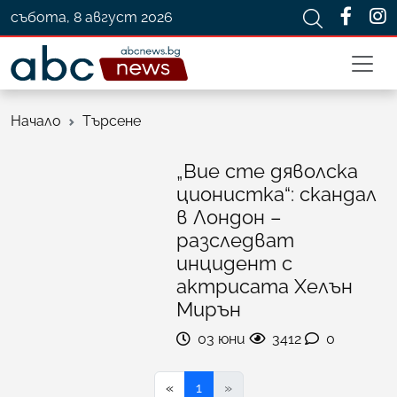
събота, 8 август 2026
Начало
Търсене
„Вие сте дяволска
ционистка“: скандал
в Лондон –
разследват
инцидент с
актрисата Хелън
Мирън
03 юни
3412
0
«
1
»