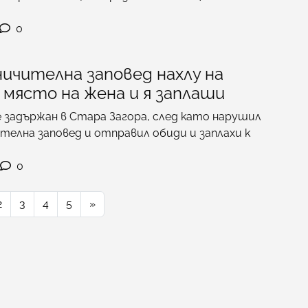
0
ичителна заповед нахлу на
място на жена и я заплаши
 задържан в Стара Загора, след като нарушил
телна заповед и отправил обиди и заплахи к
0
2
3
4
5
»