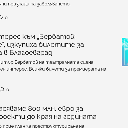
чни признаци на заболяването.
0
терес към „Бербатов:
“, изкупиха билетите за
 в Благоевград
митър Бербатов на театралната сцена
ен интерес. Всички билети за премиерата на
0
асяваме 800 млн. евро за
роекти до края на годината
прие план за преструктуриране на