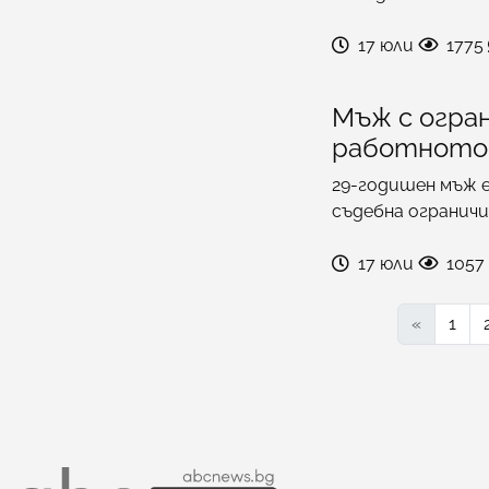
17 юли
1775
Мъж с огран
работното 
29-годишен мъж е
съдебна ограничи
17 юли
1057
«
1