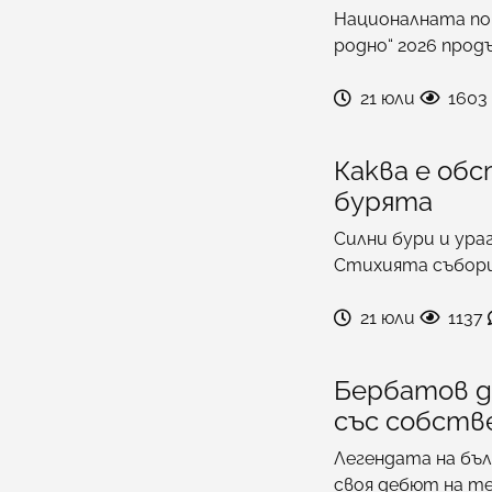
Националната по
родно“ 2026 прод
21 юли
1603
Каква е об
бурята
Силни бури и ура
Стихията събор
21 юли
1137
Бербатов д
със собств
Легендата на бъ
своя дебют на те