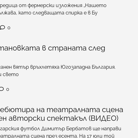
редица от фермерски изложения „Нашето
ължава, като следващата спирка е в Бу
0
становката в страната след
ганен вятър връхлетяха Югозападна България.
и свето
0
ебютира на театралната сцена
ен авторски спектакъл (ВИДЕО)
лгарския футбол Димитър Бербатов ще направи
атралната сцена през есента. На 17 юли той