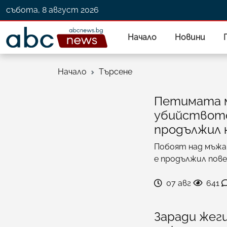
събота, 8 август 2026
Начало
Новини
Начало
Търсене
Петимата м
убийството
продължил 
Побоят над мъжа,
е продължил пове
07 авг
641
Заради жег