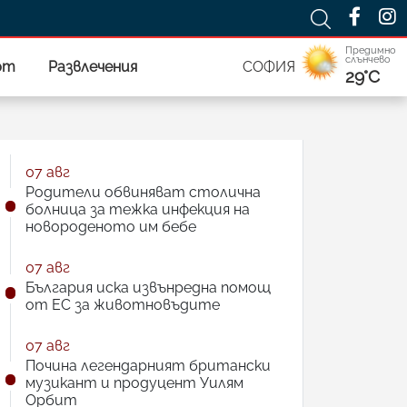
Предимно
слънчево
рт
Развлечения
СОФИЯ
29°C
07 авг
Родители обвиняват столична
болница за тежка инфекция на
новороденото им бебе
07 авг
България иска извънредна помощ
от ЕС за животновъдите
07 авг
Почина легендарният британски
музикант и продуцент Уилям
Орбит