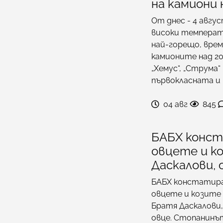
на камиони
От днес - 4 авгу
високи температур
най-горещо, вре
камионите над 20
„Хемус“, „Струма“
първокласната и
04 авг
845
БАБХ конст
овцете и ко
Даскалови, 
БАБХ констатира
овцете и козите 
Братя Даскалови,
овце. Стопанинъ