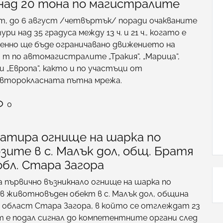
 над 20 тона по магистралите
ст, до 6 август /четвъртък/ поради очакваните
и над 35 градуса между 13 ч. и 21 ч., когато е
менно ще бъде ограничавано движението на
 т по автомагистралите „Тракия“, „Марица“,
 и „Европа“, както и по участъци от
 второкласната пътна мрежа.
0
атира огнище на шарка по
зите в с. Малък дол, общ. Братя
обл. Стара Загора
 първично възникнало огнище на шарка по
в животновъден обект в с. Малък дол, община
 област Стара Загора, в който се отглеждат 23
т е подал сигнал до компетентните органи след