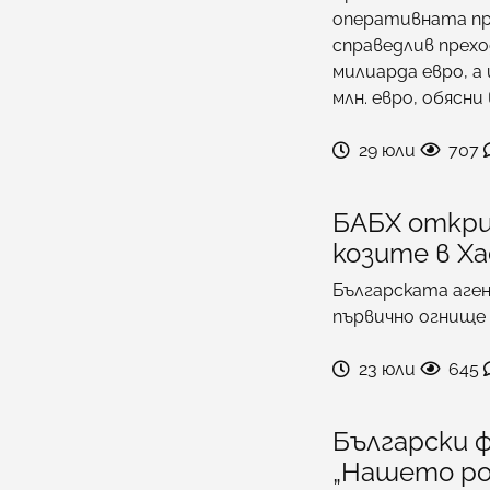
оперативната про
справедлив прехо
милиарда евро, а 
млн. евро, обясн
29 юли
707
БАБХ откри
козите в Х
Българската аген
първично огнище 
23 юли
645
Български 
„Нашето род