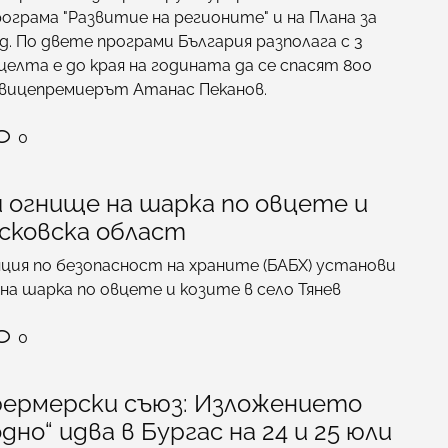
грама "Развитие на регионите" и на Плана за
д. По двете програми България разполага с 3
целта е до края на годината да се спасят 800
и вицепремиерът Атанас Пеканов.
0
 огнище на шарка по овцете и
асковска област
ция по безопасност на храните (БАБХ) установи
на шарка по овцете и козите в село Тянев
0
фермерски съюз: Изложението
но“ идва в Бургас на 24 и 25 юли