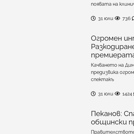
появата на клини
31 юли
736
Огромен ин
Разкодиране
премиерата
Качването на Ди
предизвика огром
спектакъ
31 юли
1424
Пеканов: Сп
общински п
Правителството 