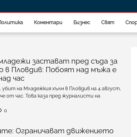
Политика
Коментари
Бизнес
Свят
Спо
ладежи застават пред съда за
 в Пловдив: Побоят над мъжа е
над час
 убит на Младежкия хълм в Пловдив на 4 август,
че от час. Това каза пред журналисти на
0
ите: Ограничават движението