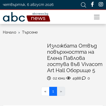
четвъртък, 6 август 2026
Начало
Търсене
Изложбата Отвъд
повърхността на
Елена Павлова
гостува във Vivacom
Art Hall Оборище 5
02 юни
4988
0
«
1
»