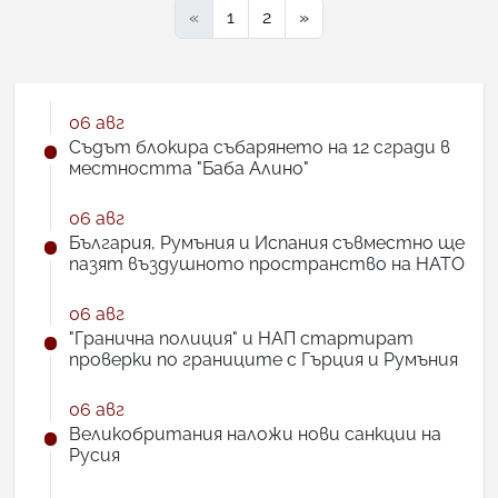
«
1
2
»
06 авг
Съдът блокира събарянето на 12 сгради в
местността "Баба Алино"
06 авг
България, Румъния и Испания съвместно ще
пазят въздушното пространство на НАТО
06 авг
"Гранична полиция" и НАП стартират
проверки по границите с Гърция и Румъния
06 авг
Великобритания наложи нови санкции на
Русия