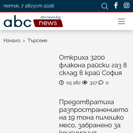
петък, 7 август 2026
Начало
Търсене
Откриха 3200
флакона райски газ в
склад в край София
05 авг
327
0
Предотвратиха
разпространението
на 19 тона пилешко
месо, забранено за
консумация