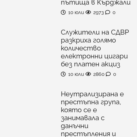
пътища в Кърджали
10 юли
2973
0
Служители на СДВР
разкриха голямо
количество
електронни цигари
без платен акциз
10 юли
2860
0
Неутрализирана е
престъпна група,
която се е
занимавала с
данъчни
престъпления и