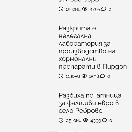
19 юни
3795
0
Разкрита е
нелегална
лаборатория за
производство на
хормонални
препарати в Пирдоп
11 юни
1598
0
Разбиха печатница
за фалшиви евро в
село Реброво
05 юни
4399
0