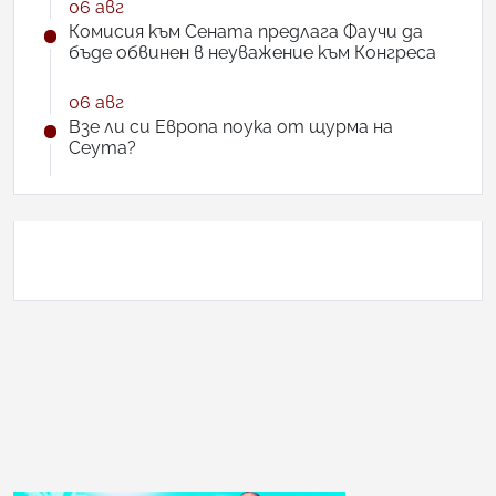
06 авг
Комисия към Сената предлага Фаучи да
бъде обвинен в неуважение към Конгреса
06 авг
Взе ли си Европа поука от щурма на
Сеута?
АНКЕТА