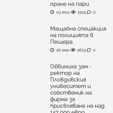
пране на пари
03 юли
2105
0
Мащабна спецакция
на полицията в
Пещера
26 юни
2674
0
Обвиниха зам.-
ректор на
Пловдивския
унивеситет и
собственик на
фирма за
присвояване на над
147 000 евро