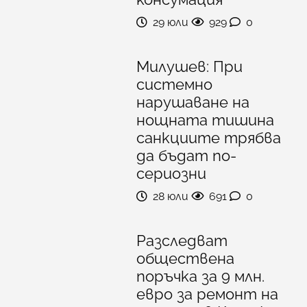
29 юли
929
0
Милушев: При
системно
нарушаване на
нощната тишина
санкциите трябва
да бъдат по-
сериозни
28 юли
691
0
Разследват
обществена
поръчка за 9 млн.
евро за ремонт на