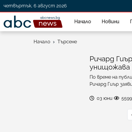
четвъртък, 6 август 2026
Начало
Новини
Начало
Търсене
Ричард Гиър
унищожава 
По време на публ
Ричард Гиър заяв
03 юни
5599