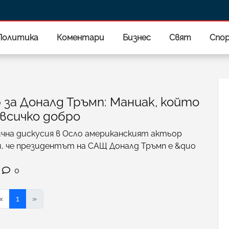
Политика
Коментари
Бизнес
Свят
Спо
 за Доналд Тръмп: Маниак, който
всичко добро
ична дискусия в Осло американският актьор
и, че президентът на САЩ Доналд Тръмп е &quo
0
«
1
»