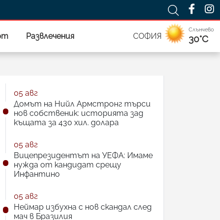
Слънчево
рт
Развлечения
СОФИЯ
30°C
05 авг
Домът на Нийл Армстронг търси
нов собственик: историята зад
къщата за 430 хил. долара
05 авг
Вицепрезидентът на УЕФА: Имаме
нужда от кандидат срещу
Инфантино
05 авг
Неймар избухна с нов скандал след
мач в Бразилия