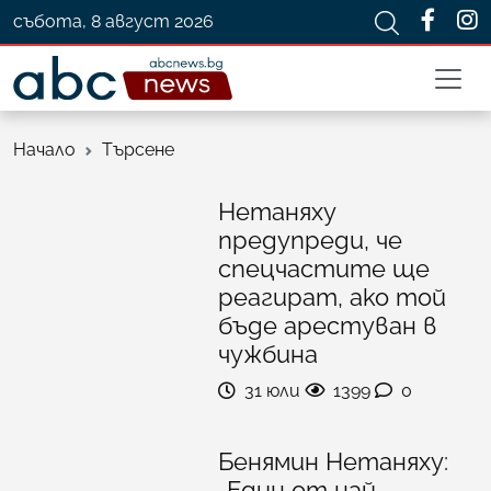
събота, 8 август 2026
Начало
Търсене
Нетаняху
предупреди, че
спецчастите ще
реагират, ако той
бъде арестуван в
чужбина
31 юли
1399
0
Бенямин Нетаняху:
„Един от най-