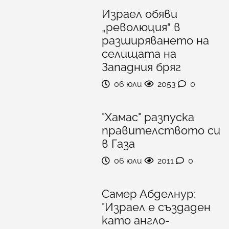
Израел обяви
„революция“ в
разширяването на
селищата на
Западния бряг
06 юли
2053
0
"Хамас" разпуска
правителството си
в Газа
06 юли
2011
0
Самер Абделнур:
"Израел е създаден
като англо-