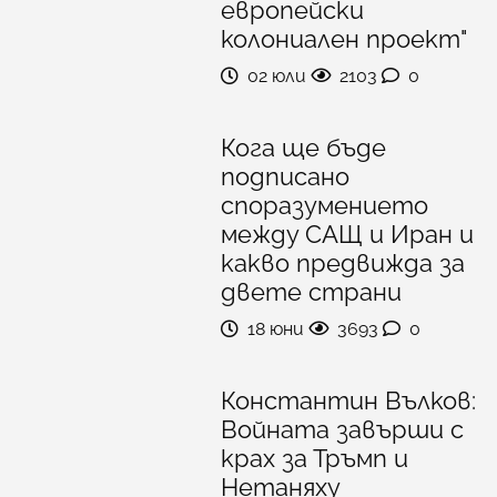
европейски
колониален проект"
02 юли
2103
0
Кога ще бъде
подписано
споразумението
между САЩ и Иран и
какво предвижда за
двете страни
18 юни
3693
0
Константин Вълков:
Войната завърши с
крах за Тръмп и
Нетаняху