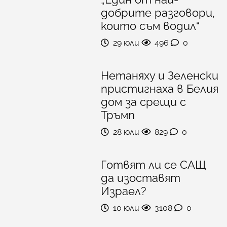
добрите разговори,
които съм водил“
29 юли
496
0
Нетаняху и Зеленски
пристигнаха в Белия
дом за срещи с
Тръмп
28 юли
829
0
Готвят ли се САЩ
да изоставят
Израел?
10 юли
3108
0