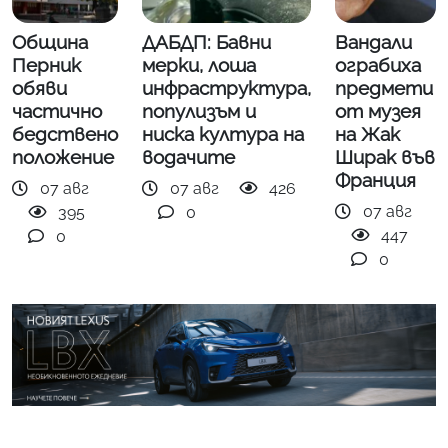
Община
ДАБДП: Бавни
Вандали
Перник
мерки, лоша
ограбиха
обяви
инфраструктура,
предмети
частично
популизъм и
от музея
бедствено
ниска култура на
на Жак
положение
водачите
Ширак във
Франция
07 авг
07 авг
426
07 авг
395
0
447
0
0