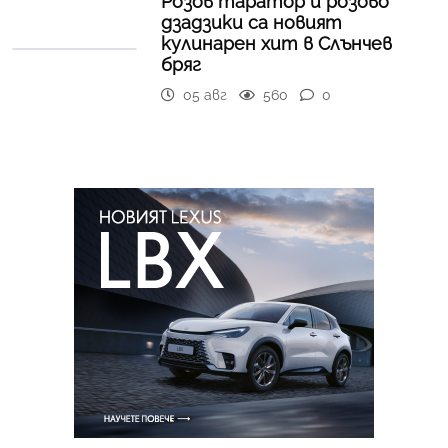
Розов таратор и розово
дзадзики са новият
кулинарен хит в Слънчев
бряг
05 авг
560
0