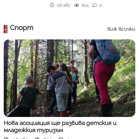
06 авг
601
0
Спорт
виж всички
Нова асоциация ще развива детския и
младежкия туризъм