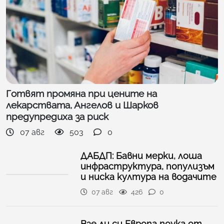
Готвят промяна при цените на
лекарствата, Ангелов и Шарков
предупредиха за риск
07 авг
503
0
ДАБДП: Бавни мерки, лоша
инфраструктура, популизъм
и ниска култура на водачите
07 авг
426
0
Взе ли си Европа поука от