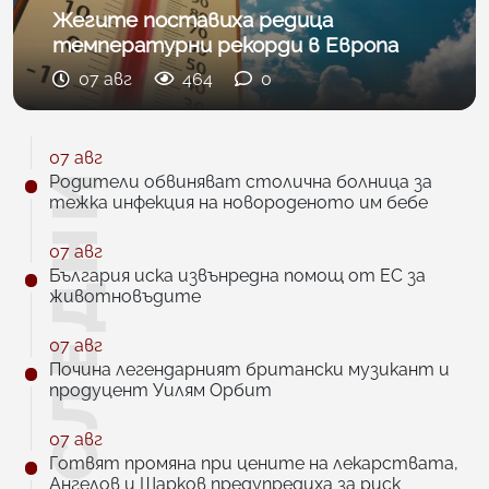
Жегите поставиха редица
температурни рекорди в Европа
07 авг
464
0
07 авг
Родители обвиняват столична болница за
тежка инфекция на новороденото им бебе
07 авг
България иска извънредна помощ от ЕС за
животновъдите
07 авг
Почина легендарният британски музикант и
продуцент Уилям Орбит
07 авг
Готвят промяна при цените на лекарствата,
Ангелов и Шарков предупредиха за риск