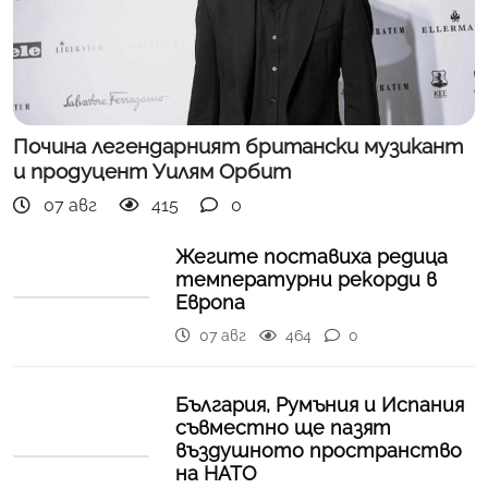
Почина легендарният британски музикант
и продуцент Уилям Орбит
07 авг
415
0
Жегите поставиха редица
температурни рекорди в
Европа
07 авг
464
0
България, Румъния и Испания
съвместно ще пазят
въздушното пространство
на НАТО