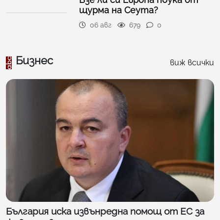
щурма на Сеута?
06 авг
679
0
Бизнес
виж всички
България иска извънредна помощ от ЕС за