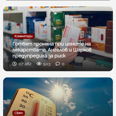
Коментари
Готвят промяна при цените на
лекарствата, Ангелов и Шарков
предупредиха за риск
07 авг
503
0
Свят