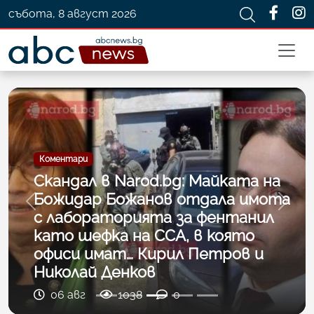
събота, 8 август 2026
g: Майката на
 отдала имота
Новини
Previous
Next
за фентанил
Жесток побой и гав
А, в която
жертвата - задърж
л Петров и
деца, твърдели, че 
педофили
0
06 авг
781
0