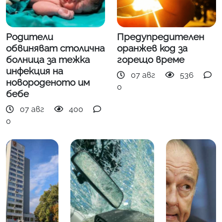
Родители
Предупредителен
обвиняват столична
оранжев код за
болница за тежка
горещо време
инфекция на
07 авг
536
новороденото им
0
бебе
07 авг
400
0