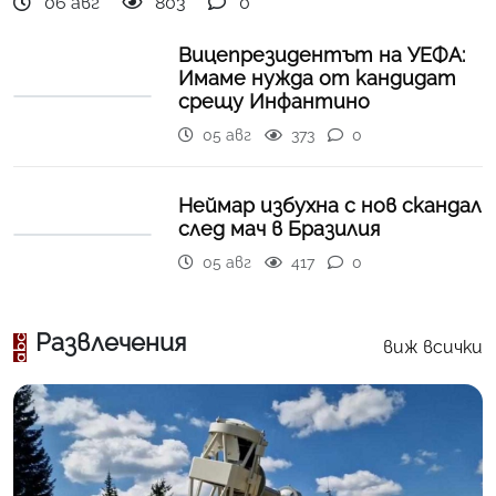
06 авг
803
0
Вицепрезидентът на УЕФА:
Имаме нужда от кандидат
срещу Инфантино
05 авг
373
0
Неймар избухна с нов скандал
след мач в Бразилия
05 авг
417
0
Развлечения
виж всички