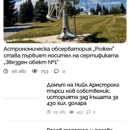
Астрономическа обсерватория „Рожен“
става първият носител на сертификата
„Звезден обект №1“
06 авг
753
0
Домът на Нийл Армстронг
търси нов собственик:
историята зад къщата за
430 хил. долара
05 авг
453
0