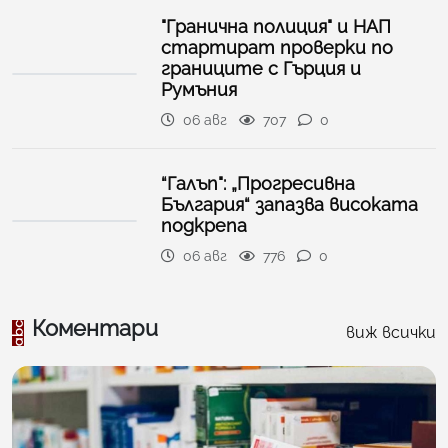
"Гранична полиция" и НАП
стартират проверки по
границите с Гърция и
Румъния
06 авг
707
0
“Галъп": „Прогресивна
България“ запазва високата
подкрепа
06 авг
776
0
Коментари
виж всички