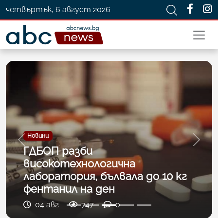
четвъртък, 6 август 2026
Новини
Previous
Next
ГДБОП разби
високотехнологична
лаборатория, бълвала до 10 кг
фентанил на ден
04 авг
747
0