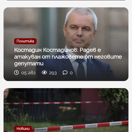
Политика
Костадин Костадинов: Радев е
атакуван от плажoвете от неговите
депутати
05 авг
293
0
Новини