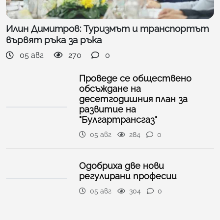
Илин Димитров: Туризмът и транспортът
вървят ръка за ръка
05 авг
270
0
Проведе се обществено
обсъждане на
десетгодишния план за
развитие на
"Булгартрансгаз"
05 авг
284
0
Одобриха две нови
регулирани професии
05 авг
304
0