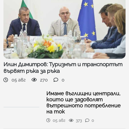
Илин Димитров: Туризмът и транспортът
вървят ръка за ръка
05 авг
270
0
Имаме въглищни централи,
които ще задоволят
вътрешното потребление
на ток
05 авг
373
0