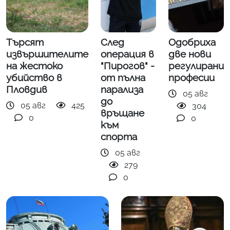
Търсят
След
Одобриха
извършителите
операция в
две нови
на жестоко
"Пирогов" -
регулирани
убийство в
от пълна
професии
Пловдив
парализа
05 авг
до
05 авг
425
304
връщане
0
0
към
спорта
05 авг
279
0