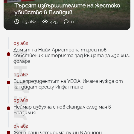
Търсят извършителите на жестоко
убийство в Пловдив
05 авг
425
0
05 авг
Домът на Нийл Армстронг търси нов
собственик: историята зад къщата за 430 хил.
долара
05 авг
Вицепрезидентът на УЕФА: Имаме нужда от
кандидат срещу Инфантино
05 авг
Неймар избухна с нов скандал след мач в
Бразилия
05 авг
Жена рани четирима души в Лондон