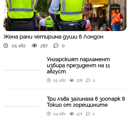
Жена рани четирима души в Лондон
05 авг
287
0
Унгарският парламент
избира президент на 11
август
05 авг
276
0
Три лъва загинаха в зоопарк в
Токио от горещините
04 авг
471
0