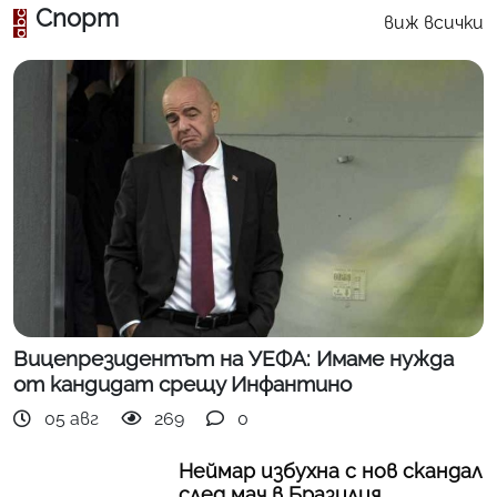
Спорт
виж всички
Вицепрезидентът на УЕФА: Имаме нужда
от кандидат срещу Инфантино
05 авг
269
0
Неймар избухна с нов скандал
след мач в Бразилия