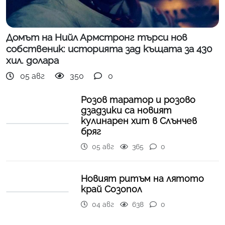
Домът на Нийл Армстронг търси нов
собственик: историята зад къщата за 430
хил. долара
05 авг
350
0
Розов таратор и розово
дзадзики са новият
кулинарен хит в Слънчев
бряг
05 авг
365
0
Новият ритъм на лятото
край Созопол
04 авг
638
0