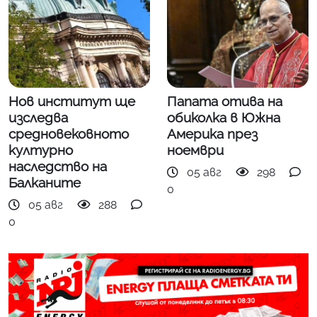
Нов институт ще
Папата отива на
изследва
обиколка в Южна
средновековното
Америка през
културно
ноември
наследство на
05 авг
298
Балканите
0
05 авг
288
0