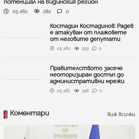
потенциал на видинския регион
05 авг
282
0
Костадин Костадинов: Радев
е атакуван от плажoвете
от неговите депутати
05 авг
293
0
Правителството засече
неоторизиран достъп до
административни мрежи
05 авг
348
0
Коментари
виж всички