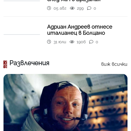
05 авг
299
0
Адриан Андреев отнесе
италианец в Болцано
31 юли
1906
0
Развлечения
виж всички